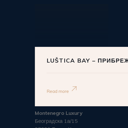
LUŠTICA BAY – ПРИБР
Read more
Montenegro Luxury
Београдска 1а/15